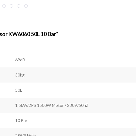
sor KW6060 50L 10 Bar"
69dB
30kg
50L
1,5kW/2PS 1500W Motor / 230V/50hZ
10 Bar
2850U/min