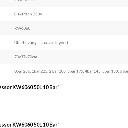
Elektrisch 230V
KW6060
Überhitzungsschutz integriert
70x37x70cm
0bar 256, 1bar 225, 2 bar 205, 3bar 175, 4bar 145, 5bar 133, 6 bar
essor KW6060 50L 10 Bar"
ssor KW6060 50L 10 Bar"