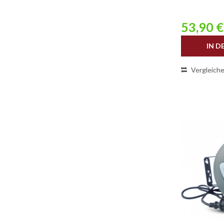
53,90 €
IN D
Vergleich