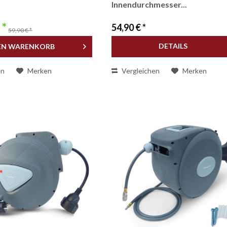
Innendurchmesser...
 *
54,90 € *
59,90 € *
DETAILS
EN
WARENKORB
en
Merken
Vergleichen
Merken