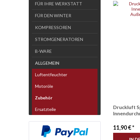
FÜR IHRE WERKSTATT
FÜR DEN WINTER
KOMPRESSOREN
STROMGENERATOREN
B-WARE
ALLGEMEIN
Luftentfeuchter
Motoröle
Zubehör
Druckluft 
Ersatzteile
Innendurch
11,90 € *
IN D