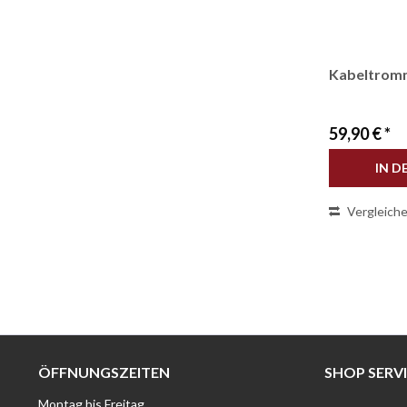
Kabeltrom
59,90 € *
IN D
Vergleich
ÖFFNUNGSZEITEN
SHOP SERV
Montag bis Freitag