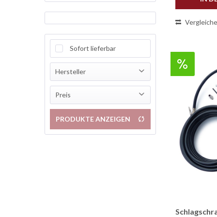
Vergleich
Sofort lieferbar
Hersteller
KnappWulf
Preis
KnappWulf GmbH
PRODUKTE ANZEIGEN
von
11,90 €
bis
74,90 €
Schlagschr