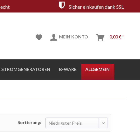
echt
Sicher einkaufen dank SSL
MEIN KONTO
0,00 € *
STROMGENERATOREN
B-WARE
ALLGEMEIN
Sortierung: