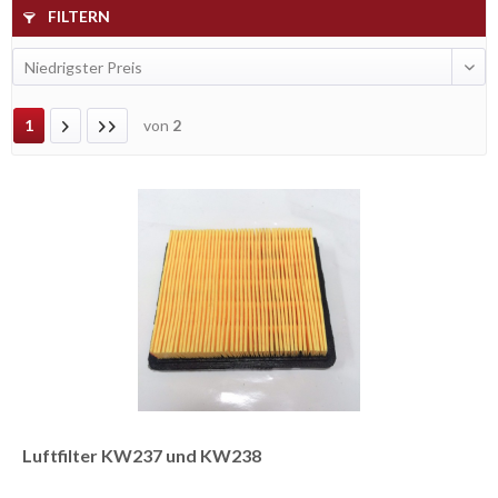
ALLGEMEIN
FILTERN
1
von
2
Luftfilter KW237 und KW238