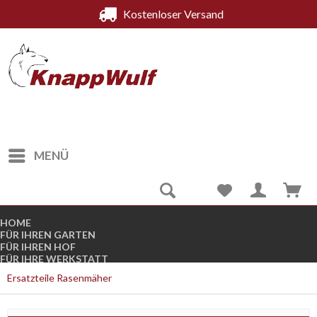
Kostenloser Versan
MENÜ
HOME
FÜR IHREN GARTEN
FÜR IHREN HOF
FÜR IHRE WERKSTATT
FÜR DEN WINTER
Ersatzteile Rasenmäher
KOMPRESSOREN
STROMGENERATOREN
B-WARE