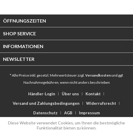
ÖFFNUNGSZEITEN
SHOP SERVICE
INFORMATIONEN
NEWSLETTER
* Alle Preise inkl. gesetzl. Mehrwertsteuer zzgl.
Versandkosten
und ggf.
Nachnahmegebühren, wenn nicht anders beschrieben
Händler-Login
Über uns
Kontakt
Versand und Zahlungsbedingungen
Widerrufsrecht
Datenschutz
AGB
Impressum
Diese Website verwendet Cookies, um Ihnen die bestmögliche
Funktionalität bieten zu können.