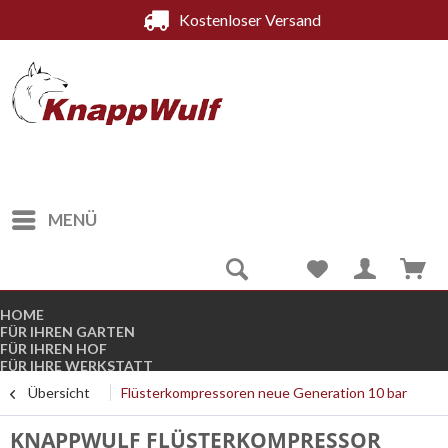
Kostenloser Versand
MENÜ
HOME
FÜR IHREN GARTEN
FÜR IHREN HOF
FÜR IHRE WERKSTATT
FÜR DEN WINTER
Übersicht
Flüsterkompressoren neue Generation 10 bar
KOMPRESSOREN
STROMGENERATOREN
B-WARE
KNAPPWULF FLÜSTERKOMPRESSOR