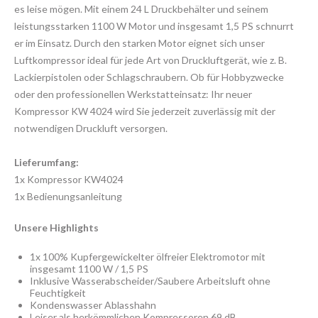
es leise mögen. Mit einem 24 L Druckbehälter und seinem
leistungsstarken 1100 W Motor und insgesamt 1,5 PS schnurrt
er im Einsatz. Durch den starken Motor eignet sich unser
Luftkompressor ideal für jede Art von Druckluftgerät, wie z. B.
Lackierpistolen oder Schlagschraubern. Ob für Hobbyzwecke
oder den professionellen Werkstatteinsatz: Ihr neuer
Kompressor KW 4024 wird Sie jederzeit zuverlässig mit der
notwendigen Druckluft versorgen.
Lieferumfang:
1x Kompressor KW4024
1x Bedienungsanleitung
Unsere Highlights
1x 100% Kupfergewickelter ölfreier Elektromotor mit
insgesamt 1100 W / 1,5 PS
Inklusive Wasserabscheider/Saubere Arbeitsluft ohne
Feuchtigkeit
Kondenswasser Ablasshahn
Leiser als herkömmlichen Kompressoren 69 dB