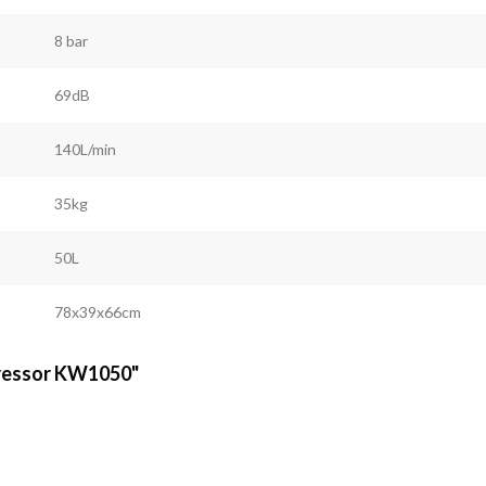
8 bar
69dB
140L/min
35kg
50L
78x39x66cm
pressor KW1050"