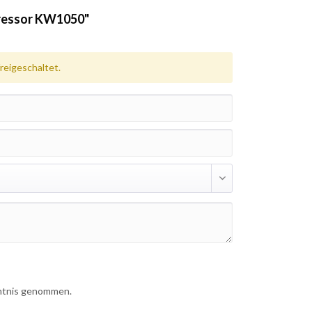
ressor KW1050"
eigeschaltet.
ntnis genommen.