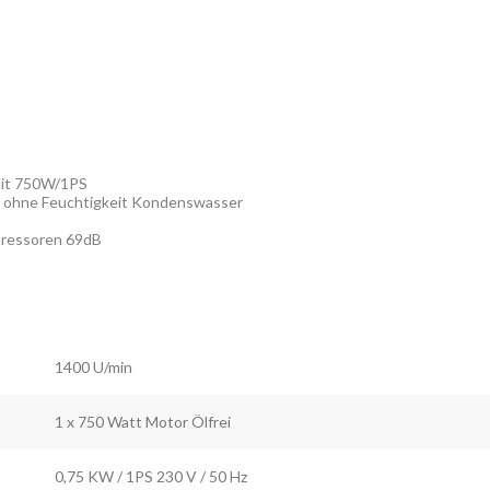
 mit 750W/1PS
ft ohne Feuchtigkeit Kondenswasser
pressoren 69dB
1400 U/min
1 x 750 Watt Motor Ölfrei
0,75 KW / 1PS 230 V / 50 Hz