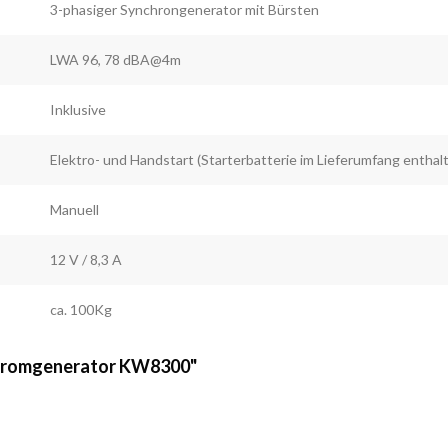
3-phasiger Synchrongenerator mit Bürsten
LWA 96, 78 dBA@4m
Inklusive
Elektro- und Handstart (Starterbatterie im Lieferumfang enthal
Manuell
12 V / 8,3 A
ca. 100Kg
Stromgenerator KW8300"