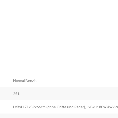
Normal Benzin
25 L
LxBxH 71x59x66cm (ohne Griffe und Räder), LxBxH: 80x64x66cm