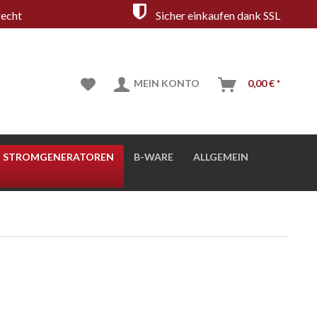
echt
Sicher einkaufen dank SSL
MEIN KONTO
0,00 € *
STROMGENERATOREN
B-WARE
ALLGEMEIN