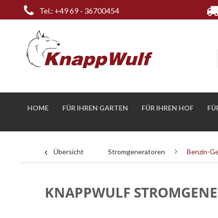
Tel.: +49 69 - 36700454
HOME
FÜR IHREN GARTEN
FÜR IHREN HOF
FÜ
Übersicht
Stromgeneratoren
Benzin-G
KNAPPWULF STROMGENE