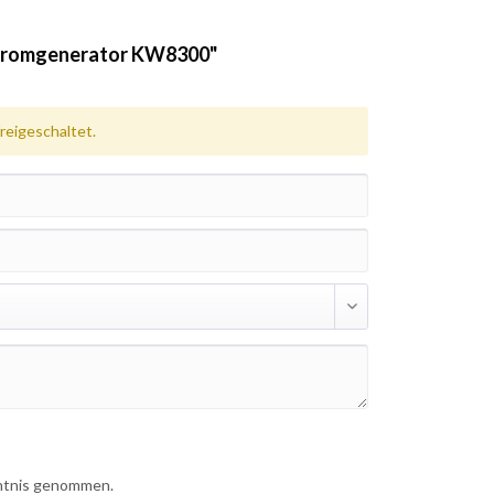
tromgenerator KW8300"
eigeschaltet.
ntnis genommen.