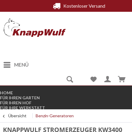
Kostenloser V
1 
MENÜ
HOME
FÜR IHREN GARTEN
FÜR IHREN HOF
FÜR IHRE WERKSTATT
FÜR DEN WINTER
Übersicht
Benzin-Generatoren
KOMPRESSOREN
STROMGENERATOREN
B-WARE
KNAPPWULF STROMERZEUGER KW3400