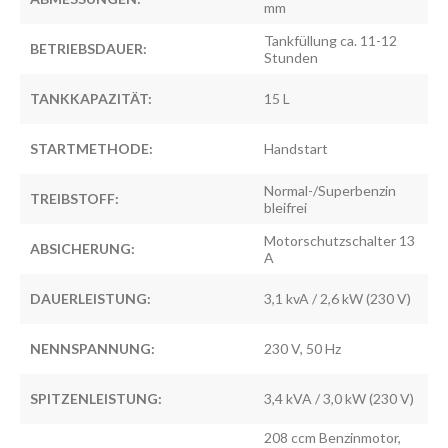
mm
Tankfüllung ca. 11-12
BETRIEBSDAUER:
Stunden
TANKKAPAZITÄT:
15 L
STARTMETHODE:
Handstart
Normal-/Superbenzin
TREIBSTOFF:
bleifrei
Motorschutzschalter 13
ABSICHERUNG:
A
DAUERLEISTUNG:
3,1 kvA / 2,6 kW (230 V)
NENNSPANNUNG:
230 V, 50 Hz
SPITZENLEISTUNG:
3,4 kVA / 3,0 kW (230 V)
208 ccm Benzinmotor,