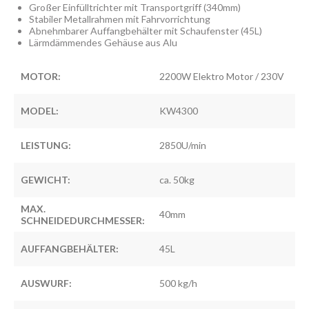
Großer Einfülltrichter mit Transportgriff (340mm)
Stabiler Metallrahmen mit Fahrvorrichtung
Abnehmbarer Auffangbehälter mit Schaufenster (45L)
Lärmdämmendes Gehäuse aus Alu
MOTOR:
2200W Elektro Motor / 230V
MODEL:
KW4300
LEISTUNG:
2850U/min
GEWICHT:
ca. 50kg
MAX.
40mm
SCHNEIDEDURCHMESSER:
AUFFANGBEHÄLTER:
45L
AUSWURF:
500 kg/h