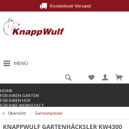
Kostenloser Versand
MENÜ
HOME
FÜR IHREN GARTEN
FÜR IHREN HOF
FÜR IHRE WERKSTATT
FÜR DEN WINTER
Übersicht
Gartenhäcksler
KOMPRESSOREN
STROMGENERATOREN
B-WARE
KNAPPWULF GARTENHÄCKSLER KW4300