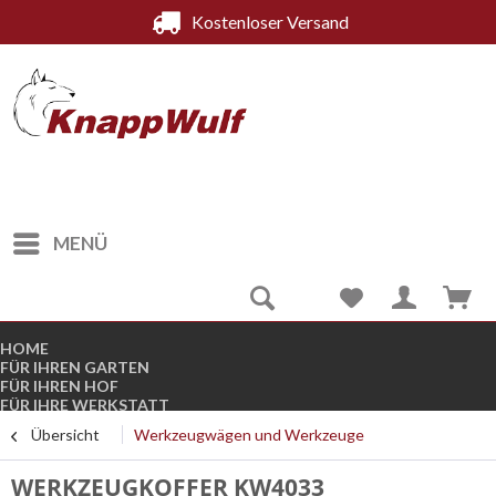
Kostenloser Versand
MENÜ
HOME
FÜR IHREN GARTEN
FÜR IHREN HOF
FÜR IHRE WERKSTATT
FÜR DEN WINTER
Übersicht
Werkzeugwägen und Werkzeuge
KOMPRESSOREN
STROMGENERATOREN
B-WARE
WERKZEUGKOFFER KW4033