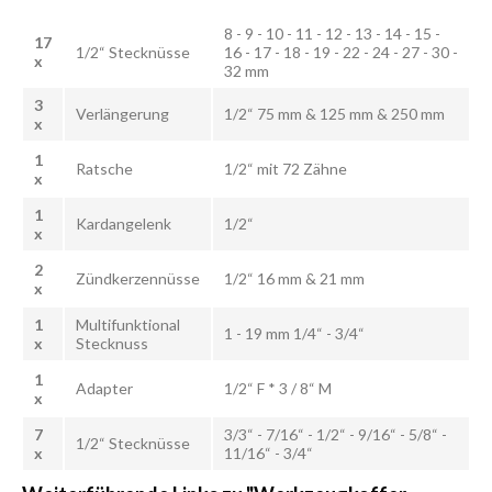
8 - 9 - 10 - 11 - 12 - 13 - 14 - 15 -
17
1/2“ Stecknüsse
16 - 17 - 18 - 19 - 22 - 24 - 27 - 30 -
x
32 mm
3
Verlängerung
1/2“ 75 mm & 125 mm & 250 mm
x
1
Ratsche
1/2“ mit 72 Zähne
x
1
Kardangelenk
1/2“
x
2
Zündkerzennüsse
1/2“ 16 mm & 21 mm
x
1
Multifunktional
1 - 19 mm 1/4“ - 3/4“
x
Stecknuss
1
Adapter
1/2“ F * 3 / 8“ M
x
7
3/3“ - 7/16“ - 1/2“ - 9/16“ - 5/8“ -
1/2“ Stecknüsse
x
11/16“ - 3/4“