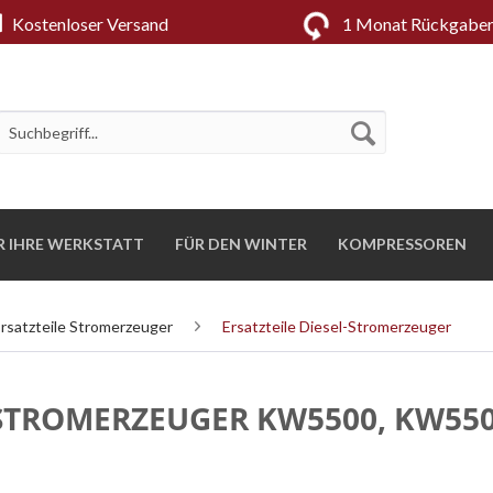
Kostenloser Versand
1 Monat Rückgaber
R IHRE WERKSTATT
FÜR DEN WINTER
KOMPRESSOREN
rsatzteile Stromerzeuger
Ersatzteile Diesel-Stromerzeuger
 STROMERZEUGER KW5500, KW550